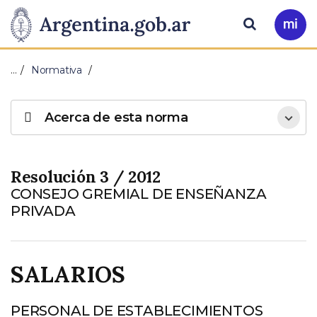
Pasar al contenido principal
Presidencia
Buscar
Ir
a
de
Mi
…
Normativa
Arg
la
Acerca de esta norma
Nación
Resolución 3 / 2012
CONSEJO GREMIAL DE ENSEÑANZA
PRIVADA
SALARIOS
PERSONAL DE ESTABLECIMIENTOS