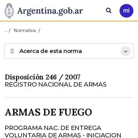
Pasar al contenido principal
Presidencia
Buscar
Ir
a
de
Mi
…
Normativa
Arg
la
Acerca de esta norma
Nación
Disposición 246 / 2007
REGISTRO NACIONAL DE ARMAS
ARMAS DE FUEGO
PROGRAMA NAC. DE ENTREGA
VOLUNTARIA DE ARMAS - INICIACION