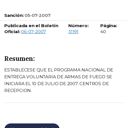
Sanción:
05-07-2007
Publicada en el Boletín
Número:
Página:
Boletín Oficial número:
Oficial:
06-07-2007
31191
40
Resumen:
ESTABLECESE QUE EL PROGRAMA NACIONAL DE
ENTREGA VOLUNTARIA DE ARMAS DE FUEGO SE
INICIARA EL 10 DE JULIO DE 2007. CENTROS DE
RECEPCION.