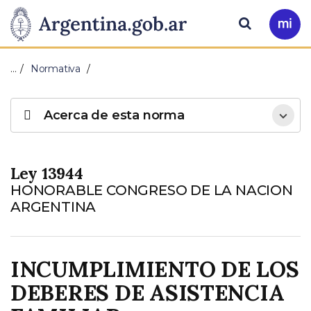
Pasar al contenido principal
Presidencia
Buscar
Ir
a
de
Mi
…
Normativa
Arg
la
Acerca de esta norma
Nación
Ley 13944
HONORABLE CONGRESO DE LA NACION
ARGENTINA
INCUMPLIMIENTO DE LOS
DEBERES DE ASISTENCIA