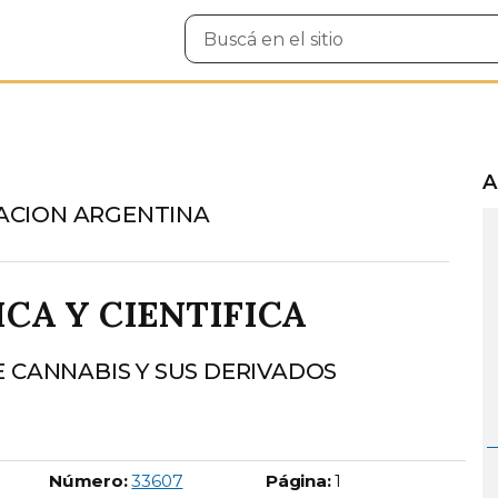
Buscar
en
el
sitio
A
ACION ARGENTINA
CA Y CIENTIFICA
E CANNABIS Y SUS DERIVADOS
Boletín Oficial número:
Número:
33607
Página:
1