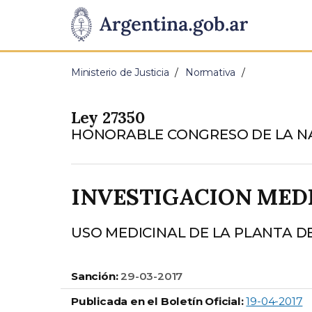
Pasar al contenido principal
Presidencia
de
Ministerio de Justicia
Normativa
la
Ley 27350
Nación
HONORABLE CONGRESO DE LA N
INVESTIGACION MEDI
USO MEDICINAL DE LA PLANTA D
Sanción:
29-03-2017
Publicada en el Boletín Oficial:
19-04-2017