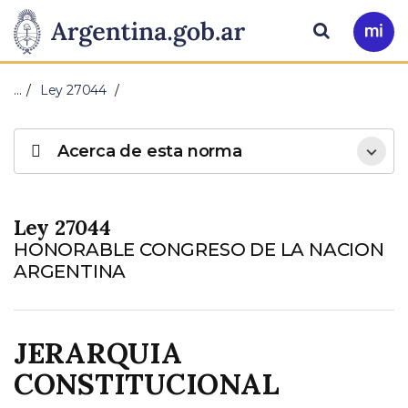
Pasar al contenido principal
Presidencia
Buscar
Ir
a
de
Mi
…
Ley 27044
Arg
la
Acerca de esta norma
Nación
Ley 27044
HONORABLE CONGRESO DE LA NACION
ARGENTINA
JERARQUIA
CONSTITUCIONAL