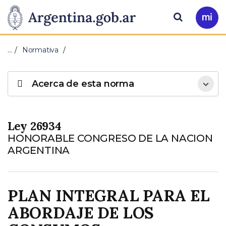
Pasar al contenido principal
Presidencia
Buscar
Ir
a
de
Mi
…
Normativa
Arg
la
Acerca de esta norma
Nación
Ley 26934
HONORABLE CONGRESO DE LA NACION
ARGENTINA
PLAN INTEGRAL PARA EL
ABORDAJE DE LOS