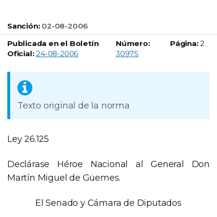
Sanción:
02-08-2006
Publicada en el Boletín
Número:
Página:
2
Boletín Oficial número:
Oficial:
24-08-2006
30975
Texto original de la norma
Ley 26.125
Declárase Héroe Nacional al General Don
Martín Miguel de Güemes.
El Senado y Cámara de Diputados