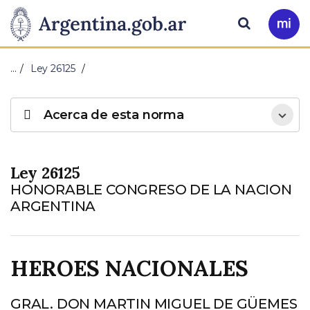
Pasar al contenido principal
Presidencia
Buscar
Ir
a
de
Mi
…
Ley 26125
Arg
la
Acerca de esta norma
Nación
Ley 26125
HONORABLE CONGRESO DE LA NACION
ARGENTINA
HEROES NACIONALES
GRAL. DON MARTIN MIGUEL DE GÜEMES