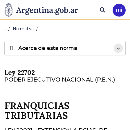
Pasar al contenido principal
Presidencia
Buscar
Ir
a
de
Mi
…
Normativa
Arg
la
Acerca de esta norma
Nación
Ley 22702
PODER EJECUTIVO NACIONAL (P.E.N.)
FRANQUICIAS
TRIBUTARIAS