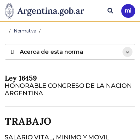
Pasar al contenido principal
Presidencia
Buscar
Ir
a
de
Mi
…
Normativa
Arg
la
Acerca de esta norma
Nación
Ley 16459
HONORABLE CONGRESO DE LA NACION
ARGENTINA
TRABAJO
SALARIO VITAL, MINIMO Y MOVIL