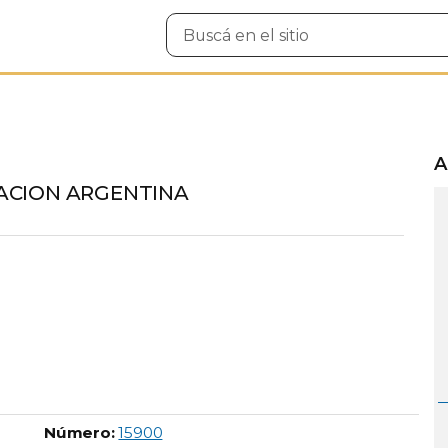
Buscar
en
el
sitio
A
ACION ARGENTINA
Boletín Oficial número:
Número:
15900