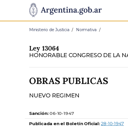
Pasar al contenido principal
Presidencia
de
Ministerio de Justicia
Normativa
la
Ley 13064
Nación
HONORABLE CONGRESO DE LA N
OBRAS PUBLICAS
NUEVO REGIMEN
Sanción:
06-10-1947
Publicada en el Boletín Oficial:
28-10-1947