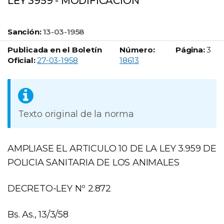
LEY 3959 - MODIFICACION
Sanción:
13-03-1958
Publicada en el Boletín
Número:
Página:
3
Boletín Oficial número:
Oficial:
27-03-1958
18613
Texto original de la norma
AMPLIASE EL ARTICULO 10 DE LA LEY 3.959 DE
POLICIA SANITARIA DE LOS ANIMALES
DECRETO-LEY Nº 2.872
Bs. As., 13/3/58