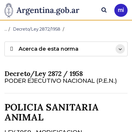
Pasar al contenido principal
Presidencia
Buscar
Ir
a
de
Mi
…
Decreto/Ley 2872/1958
Arg
la
Acerca de esta norma
Nación
Decreto/Ley 2872 / 1958
PODER EJECUTIVO NACIONAL (P.E.N.)
POLICIA SANITARIA
ANIMAL