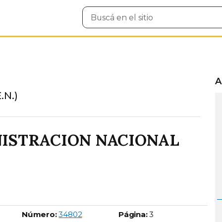
Buscar
en
el
sitio
A
.N.)
ISTRACION NACIONAL
Boletín Oficial número:
Número:
34802
Página:
3