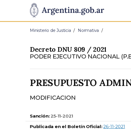
Pasar al contenido principal
Presidencia
de
Ministerio de Justicia
Normativa
la
Decreto DNU 809 / 2021
Nación
PODER EJECUTIVO NACIONAL (P.E
PRESUPUESTO ADMIN
MODIFICACION
Sanción:
25-11-2021
Publicada en el Boletín Oficial:
26-11-2021