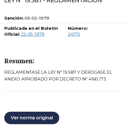
LEY Nº 19.587 - REGLAMENTACION
Sanción:
05-02-1979
Publicada en el Boletín
Número:
Boletín Oficial número:
Oficial:
22-05-1979
24170
Resumen:
REGLAMENTASE LA LEY Nº 19.587 Y DEROGASE EL
ANEXO APROBADO POR DECRETO Nº 4160 /73.
Ver norma original