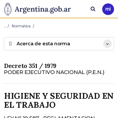
Pasar al contenido principal
Presidencia
Buscar
Ir
a
de
Mi
…
Normativa
Arg
la
Acerca de esta norma
Nación
Decreto 351 / 1979
PODER EJECUTIVO NACIONAL (P.E.N.)
HIGIENE Y SEGURIDAD EN
EL TRABAJO