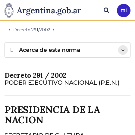
Pasar al contenido principal
Presidencia
Buscar
Ir
a
de
Mi
…
Decreto 291/2002
Arg
la
Acerca de esta norma
Nación
Decreto 291 / 2002
PODER EJECUTIVO NACIONAL (P.E.N.)
PRESIDENCIA DE LA
NACION