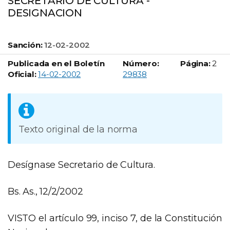
SECRETARIO DE CULTURA -
DESIGNACION
Sanción:
12-02-2002
Publicada en el Boletín
Número:
Página:
2
Boletín Oficial número:
Oficial:
14-02-2002
29838
Texto original de la norma
Desígnase Secretario de Cultura.
Bs. As., 12/2/2002
VISTO el artículo 99, inciso 7, de la Constitución