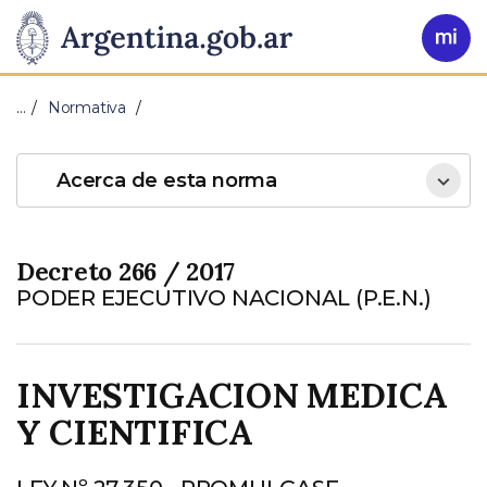
Pasar al contenido principal
Presidencia
Buscar
Ir
a
de
Mi
…
Normativa
Arg
la
Acerca de esta norma
Nación
Decreto 266 / 2017
PODER EJECUTIVO NACIONAL (P.E.N.)
INVESTIGACION MEDICA
Y CIENTIFICA