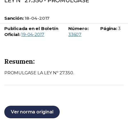
LEY Nº 27.350 - PROMULGASE
Sanción:
18-04-2017
Publicada en el Boletín
Número:
Página:
3
Boletín Oficial número:
Oficial:
19-04-2017
33607
Resumen:
PROMULGASE LA LEY Nº 27.350.
Ver norma original