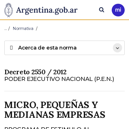
Pasar al contenido principal
Presidencia
Buscar
Ir
a
de
Mi
…
Normativa
Arg
la
Acerca de esta norma
Nación
Decreto 2550 / 2012
PODER EJECUTIVO NACIONAL (P.E.N.)
MICRO, PEQUEÑAS Y
MEDIANAS EMPRESAS