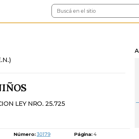
Buscar
en
el
sitio
A
.N.)
NIÑOS
ON LEY NRO. 25.725
Boletín Oficial número:
Número:
30179
Página:
4