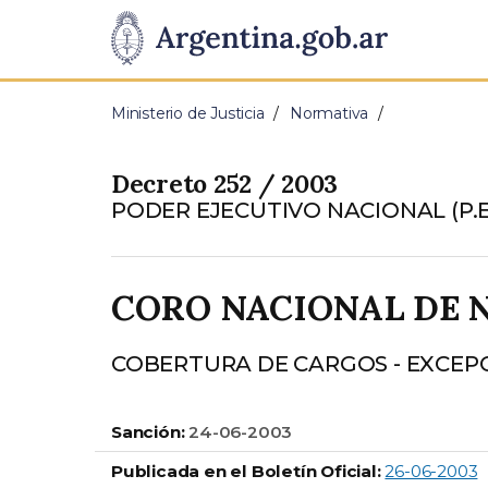
Pasar al contenido principal
Presidencia
de
Ministerio de Justicia
Normativa
la
Decreto 252 / 2003
Nación
PODER EJECUTIVO NACIONAL (P.E
CORO NACIONAL DE 
COBERTURA DE CARGOS - EXCEPCI
Sanción:
24-06-2003
Publicada en el Boletín Oficial:
26-06-2003