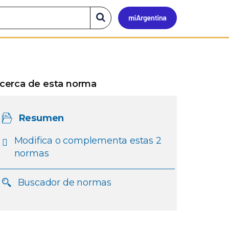
Mi
Buscar
en
el
Argen
sitio
cerca de esta norma
Resumen
Modifica o complementa estas 2
normas
Buscador de normas