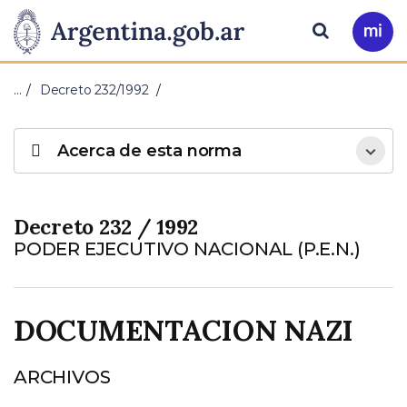
Pasar al contenido principal
Presidencia
Buscar
Ir
a
de
Mi
…
Decreto 232/1992
Arg
la
Acerca de esta norma
Nación
Decreto 232 / 1992
PODER EJECUTIVO NACIONAL (P.E.N.)
DOCUMENTACION NAZI
ARCHIVOS