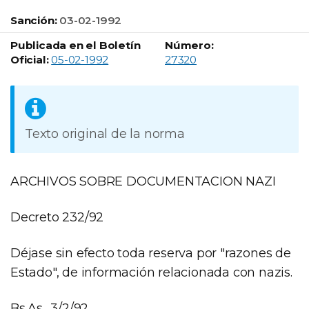
Sanción:
03-02-1992
Publicada en el Boletín
Número:
Boletín Oficial número:
Oficial:
05-02-1992
27320
Texto original de la norma
ARCHIVOS SOBRE DOCUMENTACION NAZI
Decreto 232/92
Déjase sin efecto toda reserva por "razones de
Estado", de información relacionada con nazis.
Bs.As., 3/2/92