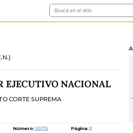
Buscar
en
el
sitio
A
.N.)
R EJECUTIVO NACIONAL
TO CORTE SUPREMA
Boletín Oficial número:
Número:
30175
Página:
2