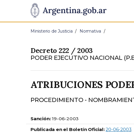
Pasar al contenido principal
Presidencia
de
Ministerio de Justicia
Normativa
la
Decreto 222 / 2003
Nación
PODER EJECUTIVO NACIONAL (P.E
ATRIBUCIONES PODE
PROCEDIMIENTO - NOMBRAMIEN
Sanción:
19-06-2003
Publicada en el Boletín Oficial:
20-06-2003