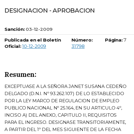
DESIGNACION - APROBACION
Sanción:
03-12-2009
Publicada en el Boletín
Número:
Página:
7
Boletín Oficial número:
Oficial:
10-12-2009
31798
Resumen:
EXCEPTUASE A LA SEÑORA JANET SUSANA CEDEÑO
DELGADO (D.N.I. Nº 93.262.107) DE LO ESTABLECIDO
POR LA LEY MARCO DE REGULACION DE EMPLEO
PUBLICO NACIONAL Nº 25.164, EN SU ARTICULO 4º,
INCISO A) DEL ANEXO, CAPITULO II, REQUISITOS
PARA EL INGRESO. DESIGNASE TRANSITORIAMENTE,
A PARTIR DEL 1º DEL MES SIGUIENTE DE LA FECHA