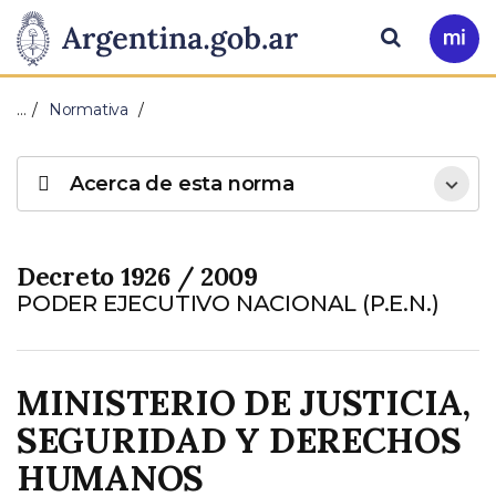
Pasar al contenido principal
Presidencia
Buscar
Ir
a
de
Mi
…
Normativa
Arg
la
Acerca de esta norma
Nación
Decreto 1926 / 2009
PODER EJECUTIVO NACIONAL (P.E.N.)
MINISTERIO DE JUSTICIA,
SEGURIDAD Y DERECHOS
HUMANOS