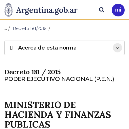
Pasar al contenido principal
Presidencia
Buscar
Ir
a
de
Mi
…
Decreto 181/2015
Arg
la
Acerca de esta norma
Nación
Decreto 181 / 2015
PODER EJECUTIVO NACIONAL (P.E.N.)
MINISTERIO DE
HACIENDA Y FINANZAS
PUBLICAS