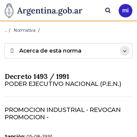
Pasar al contenido principal
Presidencia
Buscar
Ir
a
de
Mi
…
Normativa
Arg
la
Acerca de esta norma
Nación
Decreto 1493 / 1991
PODER EJECUTIVO NACIONAL (P.E.N.)
PROMOCION INDUSTRIAL - REVOCAN
PROMOCION -
Sanción:
05-08-1991