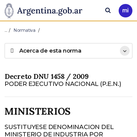
Pasar al contenido principal
Presidencia
Buscar
Ir
a
de
Mi
…
Normativa
Arg
la
Acerca de esta norma
Nación
Decreto DNU 1458 / 2009
PODER EJECUTIVO NACIONAL (P.E.N.)
MINISTERIOS
SUSTITUYESE DENOMINACION DEL
MINISTERIO DE INDUSTRIA POR