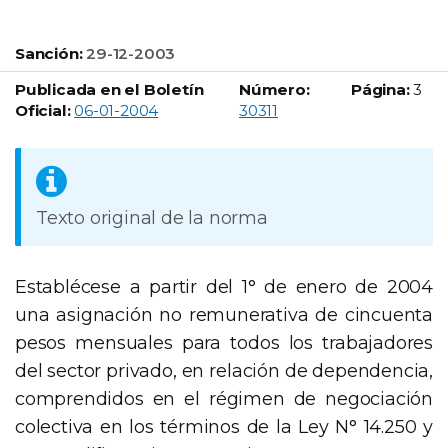
Sanción:
29-12-2003
Publicada en el Boletín
Número:
Página:
3
Boletín Oficial número:
Oficial:
06-01-2004
30311
Texto original de la norma
Establécese a partir del 1° de enero de 2004
una asignación no remunerativa de cincuenta
pesos mensuales para todos los trabajadores
del sector privado, en relación de dependencia,
comprendidos en el régimen de negociación
colectiva en los términos de la Ley N° 14.250 y