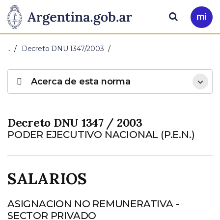
Pasar al contenido principal
Presidencia
Buscar
Ir
a
de
Mi
…
Decreto DNU 1347/2003
Arg
la
Acerca de esta norma
Nación
Decreto DNU 1347 / 2003
PODER EJECUTIVO NACIONAL (P.E.N.)
SALARIOS
ASIGNACION NO REMUNERATIVA -
SECTOR PRIVADO