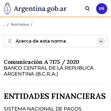
Pasar al contenido principal
Presidencia
Buscar
Ir
a
de
Mi
…
Normativa
Arg
la
Acerca de esta norma
Nación
Comunicación A 7175 / 2020
BANCO CENTRAL DE LA REPUBLICA
ARGENTINA (B.C.R.A.)
ENTIDADES FINANCIERAS
SISTEMA NACIONAL DE PAGOS