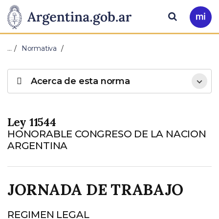
Pasar al contenido principal
Presidencia
Buscar
Ir
a
de
Mi
…
Normativa
Arg
la
Acerca de esta norma
Nación
Ley 11544
HONORABLE CONGRESO DE LA NACION
ARGENTINA
JORNADA DE TRABAJO
REGIMEN LEGAL