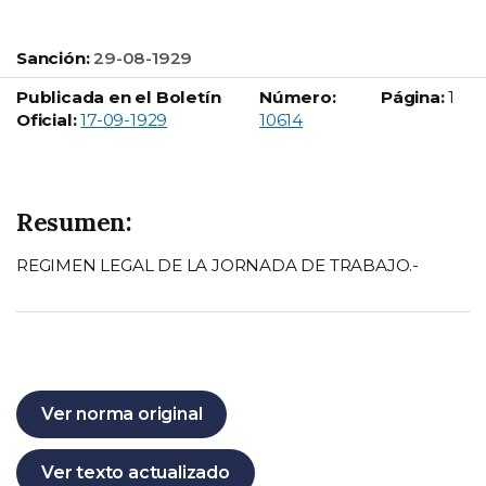
Sanción:
29-08-1929
Publicada en el Boletín
Número:
Página:
1
Boletín Oficial número:
Oficial:
17-09-1929
10614
Resumen:
REGIMEN LEGAL DE LA JORNADA DE TRABAJO.-
Ver norma original
Ver texto actualizado