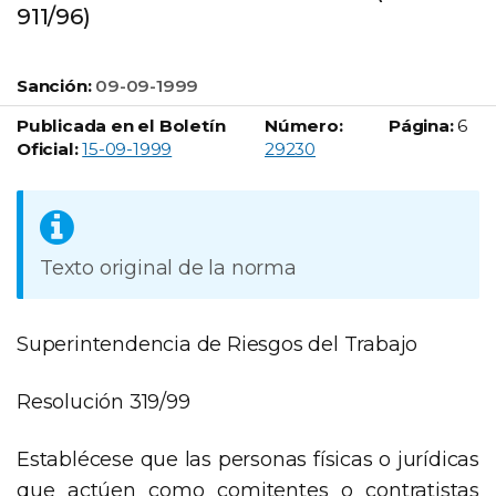
911/96)
Sanción:
09-09-1999
Publicada en el Boletín
Número:
Página:
6
Boletín Oficial número:
Oficial:
15-09-1999
29230
Texto original de la norma
Superintendencia de Riesgos del Trabajo
Resolución 319/99
Establécese que las personas físicas o jurídicas
que actúen como comitentes o contratistas