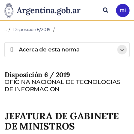
Pasar al contenido principal
Presidencia
Buscar
Ir
a
de
Mi
…
Disposición 6/2019
Arg
la
Acerca de esta norma
Nación
Disposición 6 / 2019
OFICINA NACIONAL DE TECNOLOGIAS
DE INFORMACION
JEFATURA DE GABINETE
DE MINISTROS