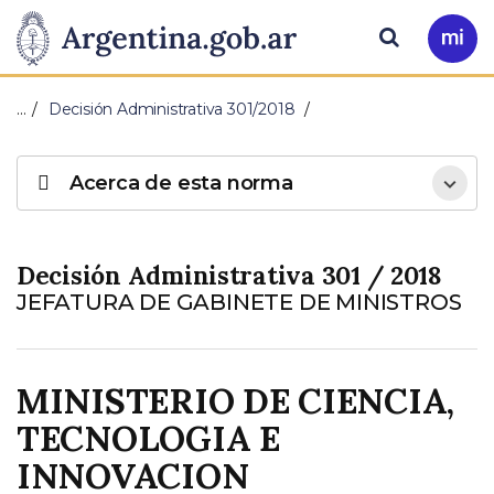
Pasar al contenido principal
Presidencia
Buscar
Ir
a
de
Mi
…
Decisión Administrativa 301/2018
Arg
la
Acerca de esta norma
Nación
Decisión Administrativa 301 / 2018
JEFATURA DE GABINETE DE MINISTROS
MINISTERIO DE CIENCIA,
TECNOLOGIA E
INNOVACION