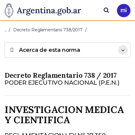
Pasar al contenido principal
Presidencia
Buscar
Ir
a
de
Mi
…
Decreto Reglamentario 738/2017
Arg
la
Acerca de esta norma
Nación
Decreto Reglamentario 738 / 2017
PODER EJECUTIVO NACIONAL (P.E.N.)
INVESTIGACION MEDICA
Y CIENTIFICA