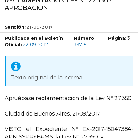
REGLAMENTACION LEY Nº 27.350 -
APROBACION
Sanción:
21-09-2017
Publicada en el Boletín
Número:
Página:
3
Boletín Oficial número:
Oficial:
22-09-2017
33715
Texto original de la norma
Apruébase reglamentación de la Ley Nº 27.350.
Ciudad de Buenos Aires, 21/09/2017
VISTO el Expediente Nº EX-2017-15047384-
APN-SSPRYF#MS, la Ley Nº 27.350, y