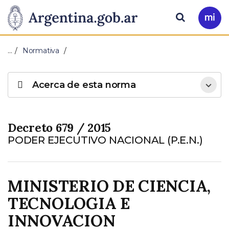
Pasar al contenido principal
Presidencia
Buscar
Ir
a
de
Mi
…
Normativa
Arg
la
Acerca de esta norma
Nación
Decreto 679 / 2015
PODER EJECUTIVO NACIONAL (P.E.N.)
MINISTERIO DE CIENCIA,
TECNOLOGIA E
INNOVACION