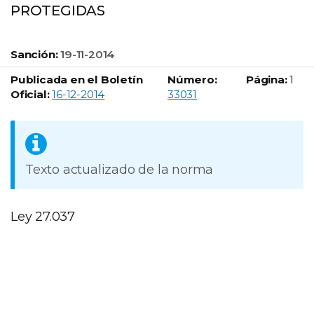
PROTEGIDAS
Sanción:
19-11-2014
Publicada en el Boletín
Número:
Página:
1
Boletín Oficial número:
Oficial:
16-12-2014
33031
Texto actualizado de la norma
Ley 27.037