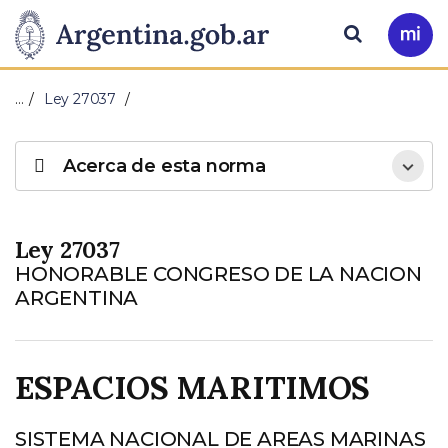
Pasar al contenido principal
Presidencia
Buscar
Ir
a
de
Mi
…
Ley 27037
Arg
la
Acerca de esta norma
Nación
Ley 27037
HONORABLE CONGRESO DE LA NACION
ARGENTINA
ESPACIOS MARITIMOS
SISTEMA NACIONAL DE AREAS MARINAS