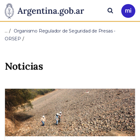
Pasar al contenido principal
Presidencia
Buscar
Ir
a
de
Mi
…
Organismo Regulador de Seguridad de Presas -
Arg
la
ORSEP
Nación
Noticias