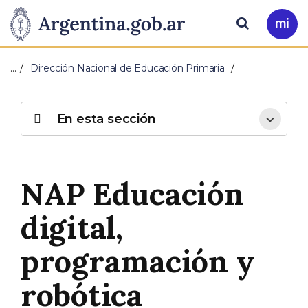
Pasar al contenido principal
Presidencia
Buscar
Ir
a
de
Mi
…
Dirección Nacional de Educación Primaria
Arg
la
Nación
En esta sección
NAP Educación
digital,
programación y
robótica