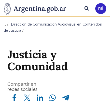
Pasar al contenido principal
Presidencia
Buscar
Ir
a
de
Mi
…
Dirección de Comunicación Audiovisual en Contenidos
Arg
la
de Justicia
Nación
Justicia y
Comunidad
Compartir en
redes sociales
Compartir en Facebook
Compartir en Twitter
Compartir en Linkedin
Compartir en Whatsapp
Compartir en Telegram