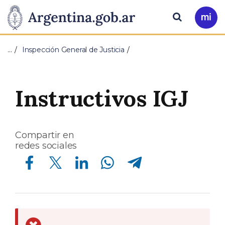
Pasar al contenido principal
Presidencia
Buscar
Ir
a
de
Mi
…
Inspección General de Justicia
Arg
la
Nación
Instructivos IGJ
Compartir en
redes sociales
Compartir en Facebook
Compartir en Twitter
Compartir en Linkedin
Compartir en Whatsapp
Compartir en Telegram