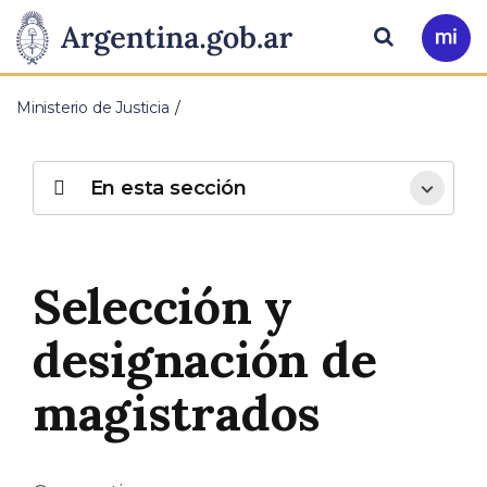
Pasar al contenido principal
Presidencia
Buscar
Ir
a
de
Mi
Ministerio de Justicia
Arg
la
Nación
En esta sección
Selección y
designación de
magistrados