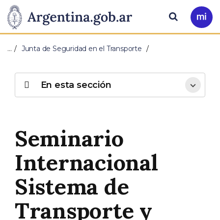
Pasar al contenido principal
Presidencia
Buscar
Ir
a
de
Mi
…
Junta de Seguridad en el Transporte
Arg
la
Nación
En esta sección
Seminario
Internacional
Sistema de
Transporte y