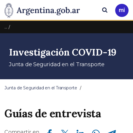
Pasar al contenido principal
Presidencia
Buscar
Ir
a
de
Mi
…
Arg
la
Investigación COVID-19
Nación
Junta de Seguridad en el Transporte
Junta de Seguridad en el Transporte
Guías de entrevista
Compartir en Facebook
Compartir en Twitter
Compartir en Linkedin
Compartir en Whatsapp
Compartir en Telegram
Compartir en