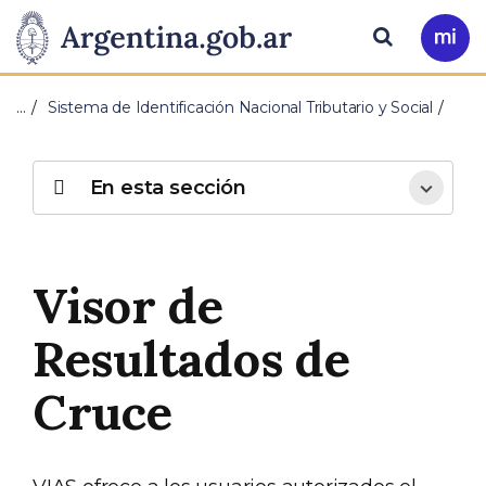
Pasar al contenido principal
Presidencia
Buscar
Ir
a
de
Mi
…
Sistema de Identificación Nacional Tributario y Social
Arg
la
Nación
En esta sección
Visor de
Resultados de
Cruce