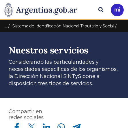
Pasar al contenido principal
Presidencia
Buscar
Ir
a
de
Mi
…
Sistema de Identificación Nacional Tributario y Social
Arg
la
Nuestros servicios
Nación
Considerando las particularidades y
necesidades específicas de los organismos,
la Dirección Nacional SINTyS pone a
disposición tres tipos de servicios.
Compartir en
redes sociales
Compartir en Facebook
Compartir en Twitter
Compartir en Linkedin
Compartir en Whatsapp
Compartir en Telegram