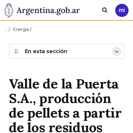
Pasar al contenido principal
Presidencia
Buscar
Ir
a
de
Mi
…
Energía
Arg
la
Nación
En esta sección
Valle de la Puerta
S.A., producción
de pellets a partir
de los residuos