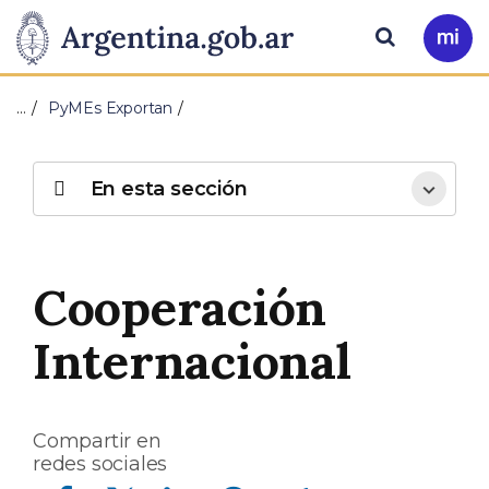
Pasar al contenido principal
Presidencia
Buscar
Ir
a
de
Mi
…
PyMEs Exportan
Arg
la
Nación
En esta sección
Cooperación
Internacional
Compartir en
redes sociales
Compartir en Facebook
Compartir en Twitter
Compartir en Linkedin
Compartir en Whatsapp
Compartir en Telegram