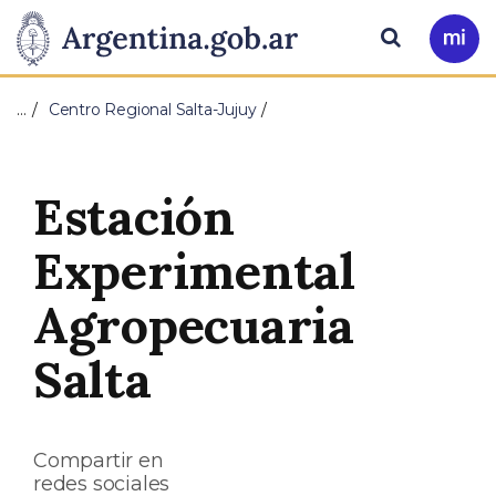
Pasar al contenido principal
Presidencia
Buscar
Ir
a
de
Mi
…
Centro Regional Salta-Jujuy
Arg
la
Nación
Estación
Experimental
Agropecuaria
Salta
Compartir en
redes sociales