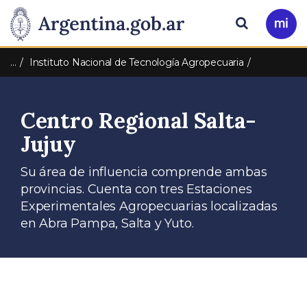
Pasar al contenido principal
Presidencia
Buscar
Ir
a
de
Mi
…
Instituto Nacional de Tecnología Agropecuaria
Arg
la
Centro Regional Salta-
Nación
Jujuy
Su área de influencia comprende ambas
provincias. Cuenta con tres Estaciones
Experimentales Agropecuarias localizadas
en Abra Pampa, Salta y Yuto.