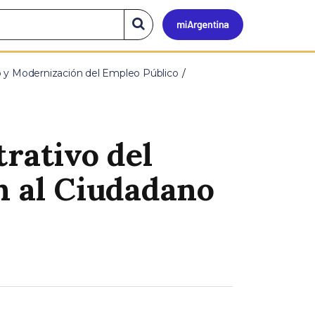
Mi
Buscar
en
el
Argen
sitio
o y Modernización del Empleo Público
rativo del
n al Ciudadano