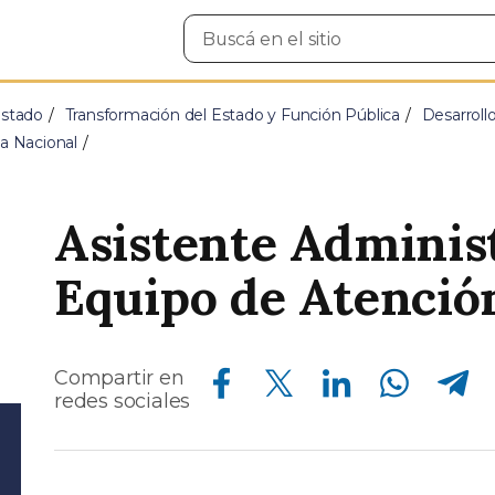
Buscar
en
el
sitio
Estado
Transformación del Estado y Función Pública
Desarroll
ca Nacional
Asistente Administ
Equipo de Atenció
Compartir en Facebook
Compartir en Twitter
Compartir en Linkedin
Compartir en Whatsapp
Compartir en Telegram
Compartir en
redes sociales