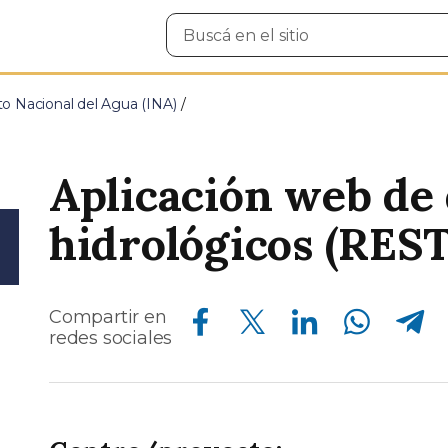
Buscar
en
el
sitio
uto Nacional del Agua (INA)
Aplicación web de
hidrológicos (REST
Compartir en Facebook
Compartir en Twitter
Compartir en Linkedin
Compartir en Whatsapp
Compartir en Telegram
Compartir en
redes sociales