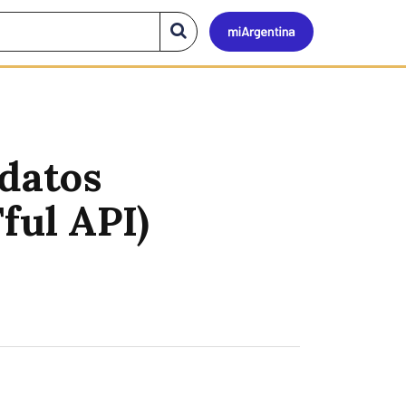
Mi
Buscar
en
el
Argen
sitio
 datos
ful API)