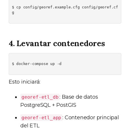
$ cp config/georef.example.cfg config/georef.cf
g

4. Levantar contenedores
$ docker-compose up -d

Esto iniciará:
: Base de datos
georef-etl_db
PostgreSQL + PostGIS
: Contenedor principal
georef-etl_app
del ETL