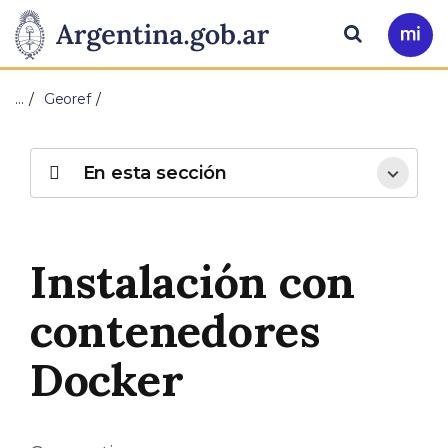
Pasar al contenido principal
Presidencia
Buscar
Ir
a
de
Mi
…
Georef
Arg
la
Nación
En esta sección
Instalación con
contenedores
Docker