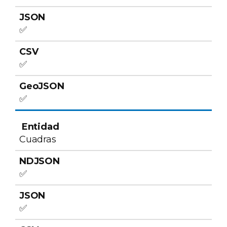
✅
✅
✅
Cuadras
✅
✅