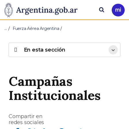
Pasar al contenido principal
Presidencia
Buscar
Ir
a
de
Mi
…
Fuerza Aérea Argentina
Arg
la
Nación
En esta sección
Campañas
Institucionales
Compartir en
redes sociales
Compartir en Facebook
Compartir en Twitter
Compartir en Linkedin
Compartir en Whatsapp
Compartir en Telegram